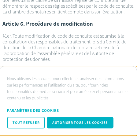
données dans le cadre de sa mission légale de contrôle afin de
démontrer le respect des règles spécifiées par le code de conduite.
La chambre des notaires en tient compte dans son évaluation.
Article 6. Procédure de modification
§1er. Toute modification du code de conduite est soumise à la
consultation des responsables du traitement lors du Comité de
direction de la Chambre nationale des notaires et ensuite à
l’approbation de l’assemblée générale et de l’Autorité de
protection des données.
À
Nous utilisons les cookies pour collecter et analyser des informations
propos
sur les performances et l'utilisation du site, pour fournir des
Service d’ombudsman agréé:
fonctionnalités de médias sociaux et pour améliorer et personnaliser le
des
www.ombudsnotaire.be
contenu et les publicités.
cookies
Conditions d’utilisation
sur
Privacy Policy notaire.be
PARAMÈTRES DES COOKIES
Cookie policy
ce
Code de conduite RGPD
TOUT REFUSER
AUTORISER TOUS LES COOKIES
site
© Fednot 2026