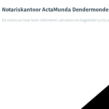
Notariskantoor
ActaMunda
Dendermonde
De notaris en haar team informeren, adviseren en begeleiden je bij 