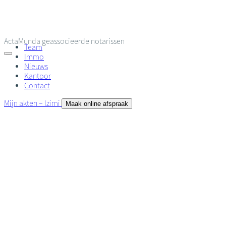
Overslaan
en
naar
de
ActaMunda
geassocieerde notarissen
inhoud
Team
gaan
Immo
Nieuws
Kantoor
Contact
Mijn akten – Izimi
Maak online afspraak